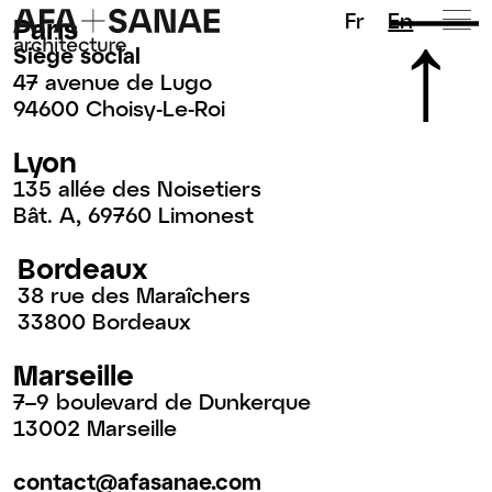
Fr
En
Paris
Siège social
47 avenue de Lugo
94600 Choisy-Le-Roi
Lyon
135 allée des Noisetiers
Bât. A, 69760 Limonest
Bordeaux
38 rue des Maraîchers
33800 Bordeaux
Marseille
7–9 boulevard de Dunkerque
13002 Marseille
contact@afasanae.com