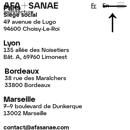
Fr
En
Paris
Siège social
47 avenue de Lugo
94600 Choisy-Le-Roi
Lyon
135 allée des Noisetiers
Bât. A, 69760 Limonest
Bordeaux
38 rue des Maraîchers
33800 Bordeaux
Marseille
7–9 boulevard de Dunkerque
13002 Marseille
contact@afasanae.com