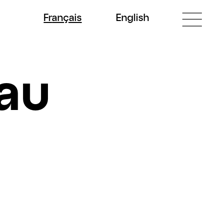
Fr
ançais
En
glish
eau