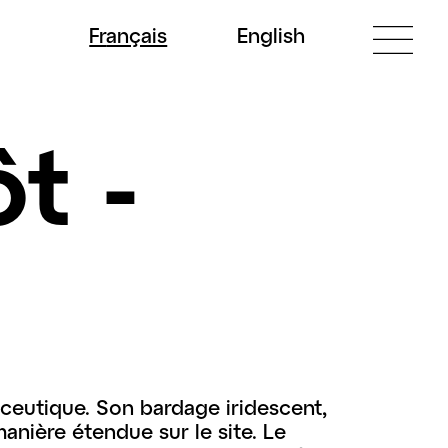
Fr
ançais
En
glish
t -
aceutique. Son bardage iridescent,
manière étendue sur le site. Le