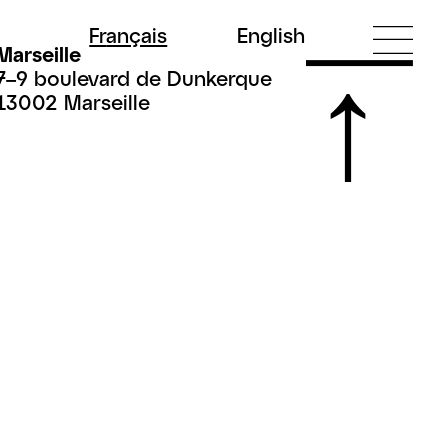
Fr
ançais
En
glish
Marseille
7–9 boulevard de Dunkerque
13002 Marseille