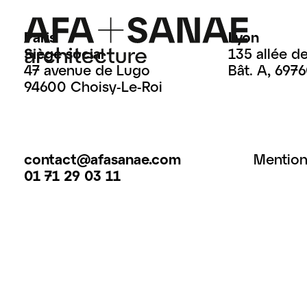
Paris
Lyon
Siège social
135 allée d
47 avenue de Lugo
Bât. A, 697
94600 Choisy-Le-Roi
contact@afasanae.com
Mention
01 71 29 03 11