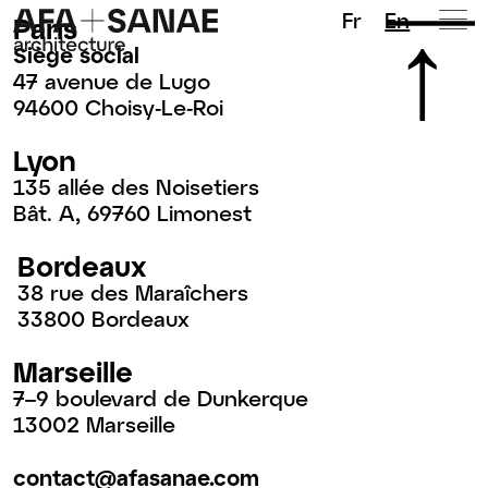
Fr
En
Paris
Siège social
47 avenue de Lugo
94600 Choisy-Le-Roi
Lyon
135 allée des Noisetiers
Bât. A, 69760 Limonest
Bordeaux
38 rue des Maraîchers
33800 Bordeaux
Marseille
7–9 boulevard de Dunkerque
13002 Marseille
contact@afasanae.com