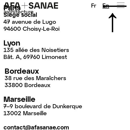
Fr
En
Paris
Siège social
47 avenue de Lugo
94600 Choisy-Le-Roi
Lyon
135 allée des Noisetiers
Bât. A, 69760 Limonest
Bordeaux
38 rue des Maraîchers
33800 Bordeaux
Marseille
7–9 boulevard de Dunkerque
13002 Marseille
contact@afasanae.com