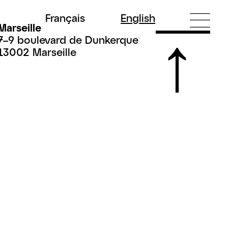
Fr
ançais
En
glish
Marseille
7–9 boulevard de Dunkerque
13002 Marseille