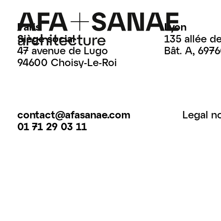
Paris
Lyon
Siège social
135 allée d
47 avenue de Lugo
Bât. A, 697
94600 Choisy-Le-Roi
contact@afasanae.com
Legal n
01 71 29 03 11