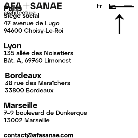
Fr
En
Paris
Siège social
47 avenue de Lugo
94600 Choisy-Le-Roi
Lyon
135 allée des Noisetiers
Bât. A, 69760 Limonest
Bordeaux
38 rue des Maraîchers
33800 Bordeaux
Marseille
7–9 boulevard de Dunkerque
13002 Marseille
contact@afasanae.com