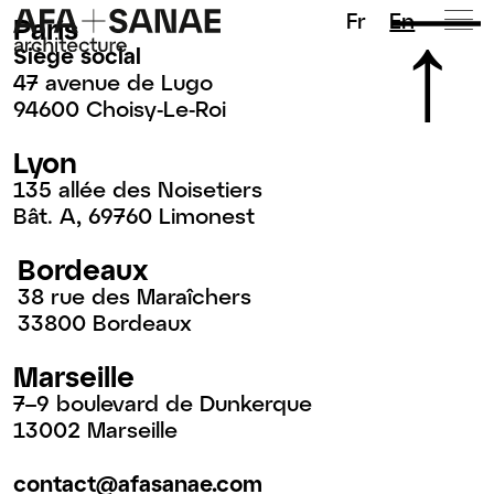
Fr
En
Paris
Siège social
47 avenue de Lugo
94600 Choisy-Le-Roi
Lyon
135 allée des Noisetiers
Bât. A, 69760 Limonest
Bordeaux
38 rue des Maraîchers
33800 Bordeaux
Marseille
7–9 boulevard de Dunkerque
13002 Marseille
contact@afasanae.com