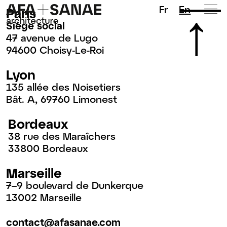
Fr
En
Paris
Siège social
47 avenue de Lugo
94600 Choisy-Le-Roi
Lyon
135 allée des Noisetiers
Bât. A, 69760 Limonest
Bordeaux
38 rue des Maraîchers
33800 Bordeaux
Marseille
7–9 boulevard de Dunkerque
13002 Marseille
contact@afasanae.com