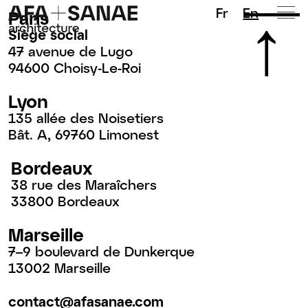
Fr
En
Paris
Siège social
47 avenue de Lugo
94600 Choisy-Le-Roi
Lyon
135 allée des Noisetiers
Bât. A, 69760 Limonest
Bordeaux
38 rue des Maraîchers
33800 Bordeaux
Marseille
7–9 boulevard de Dunkerque
13002 Marseille
contact@afasanae.com