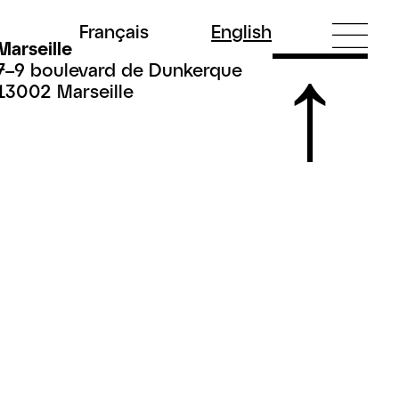
Fr
ançais
En
glish
Marseille
7–9 boulevard de Dunkerque
13002 Marseille