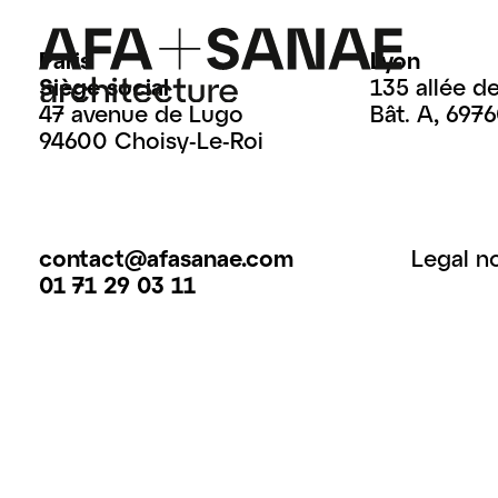
Paris
Lyon
Siège social
135 allée d
47 avenue de Lugo
Bât. A, 697
94600 Choisy-Le-Roi
contact@afasanae.com
Legal n
01 71 29 03 11