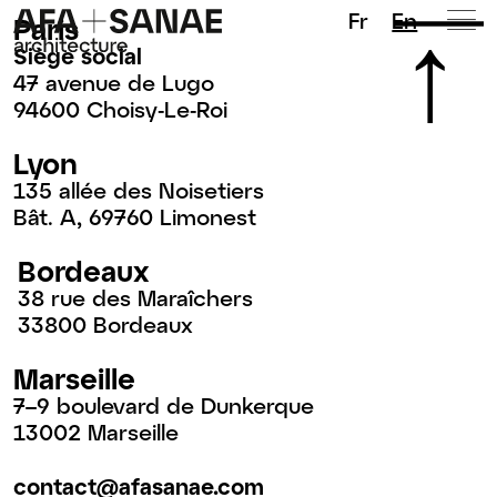
Fr
En
Paris
Siège social
47 avenue de Lugo
94600 Choisy-Le-Roi
Lyon
135 allée des Noisetiers
Bât. A, 69760 Limonest
Bordeaux
38 rue des Maraîchers
33800 Bordeaux
Marseille
7–9 boulevard de Dunkerque
13002 Marseille
contact@afasanae.com