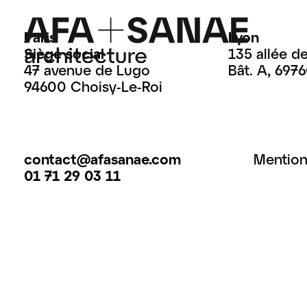
Paris
Lyon
Siège social
135 allée d
47 avenue de Lugo
Bât. A, 697
94600 Choisy-Le-Roi
contact@afasanae.com
Mention
01 71 29 03 11