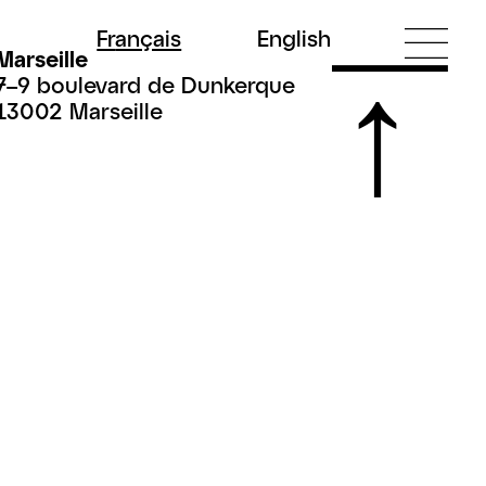
Fr
ançais
En
glish
Marseille
7–9 boulevard de Dunkerque
13002 Marseille