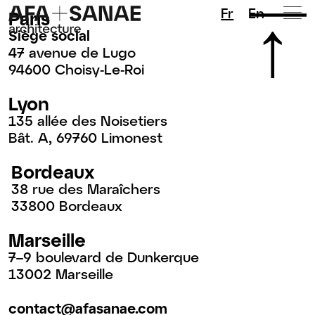
Fr
En
Paris
Siège social
47 avenue de Lugo
94600 Choisy-Le-Roi
Lyon
135 allée des Noisetiers
Bât. A, 69760 Limonest
Bordeaux
38 rue des Maraîchers
33800 Bordeaux
Marseille
7–9 boulevard de Dunkerque
13002 Marseille
contact@afasanae.com