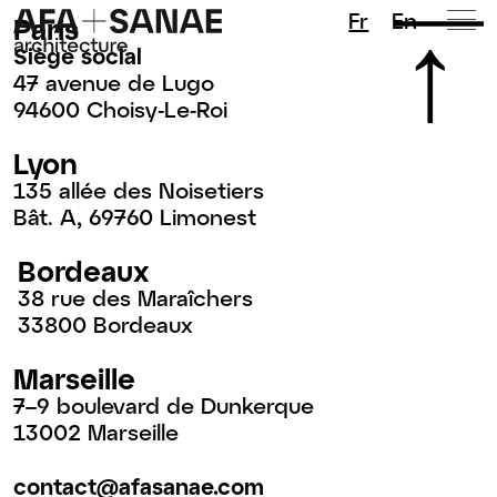
Fr
En
Paris
Siège social
47 avenue de Lugo
94600 Choisy-Le-Roi
Lyon
135 allée des Noisetiers
Bât. A, 69760 Limonest
Bordeaux
38 rue des Maraîchers
33800 Bordeaux
Marseille
7–9 boulevard de Dunkerque
13002 Marseille
contact@afasanae.com