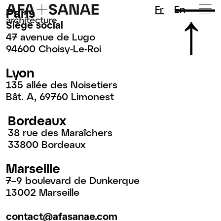
Fr
En
Paris
Siège social
47 avenue de Lugo
94600 Choisy-Le-Roi
Lyon
135 allée des Noisetiers
Bât. A, 69760 Limonest
Bordeaux
38 rue des Maraîchers
33800 Bordeaux
Marseille
7–9 boulevard de Dunkerque
13002 Marseille
contact@afasanae.com