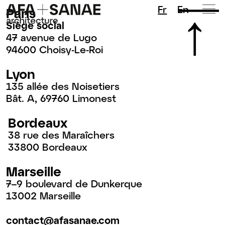
Fr
En
Paris
Siège social
47 avenue de Lugo
94600 Choisy-Le-Roi
Lyon
135 allée des Noisetiers
Bât. A, 69760 Limonest
Bordeaux
38 rue des Maraîchers
33800 Bordeaux
Marseille
7–9 boulevard de Dunkerque
13002 Marseille
contact@afasanae.com