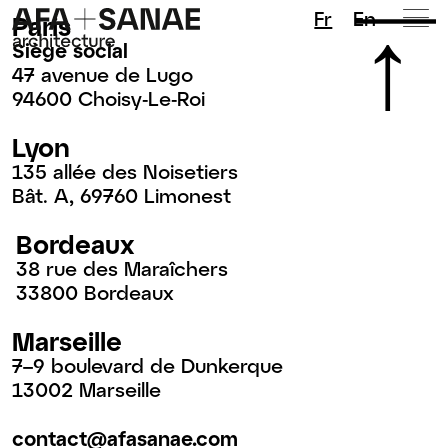
Fr
En
Paris
Siège social
47 avenue de Lugo
94600 Choisy-Le-Roi
Lyon
135 allée des Noisetiers
Bât. A, 69760 Limonest
Bordeaux
38 rue des Maraîchers
33800 Bordeaux
Marseille
7–9 boulevard de Dunkerque
13002 Marseille
contact@afasanae.com