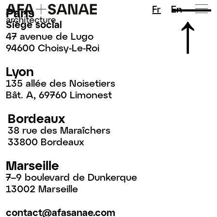
Fr
En
Paris
Siège social
47 avenue de Lugo
94600 Choisy-Le-Roi
Lyon
135 allée des Noisetiers
Bât. A, 69760 Limonest
Bordeaux
38 rue des Maraîchers
33800 Bordeaux
Marseille
7–9 boulevard de Dunkerque
13002 Marseille
contact@afasanae.com