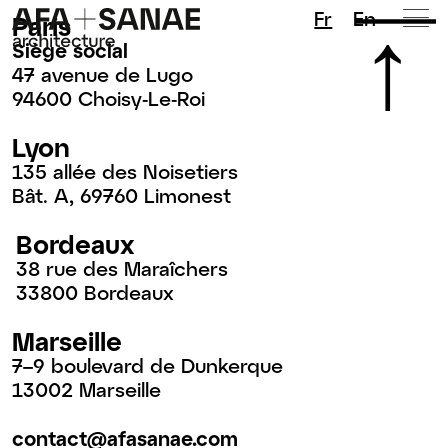
Fr
En
Paris
Siège social
47 avenue de Lugo
94600 Choisy-Le-Roi
Lyon
135 allée des Noisetiers
Bât. A, 69760 Limonest
Bordeaux
38 rue des Maraîchers
33800 Bordeaux
Marseille
7–9 boulevard de Dunkerque
13002 Marseille
contact@afasanae.com